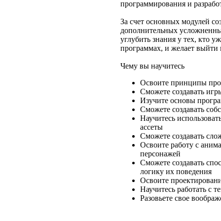
программирования и разрабо
За счет основных модулей соз
дополнительных усложненны
углубить знания у тех, кто у
программах, и желает выйти 
Чему вы научитесь
Освоите принципы прое
Сможете создавать игр
Изучите основы програ
Сможете создавать соб
Научитесь использоват
ассеты
Сможете создавать сло
Освоите работу с аним
персонажей
Сможете создавать спо
логику их поведения
Освоите проектировани
Научитесь работать с т
Разовьете свое воображ