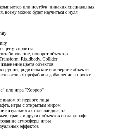
компьютер или ноутбук, никаких специальных
я, всему можно будет научиться с нуля
nity
nity
а сцену, спрайты
штабирование, поворот объектов
ansform, Rigidbody, Collider
 изменение цвета объектов
в группы, родительские и дочерние объекты
иск готовых префабов и добавление в проект
е" или игра "Хоррор"
с видом от первого лица
афта, игры с открытым миром
ние визуального стиля ландшафта
ьев, травы и других объектов на ландшафт
создание атмосферы игры
изуальных эффектов