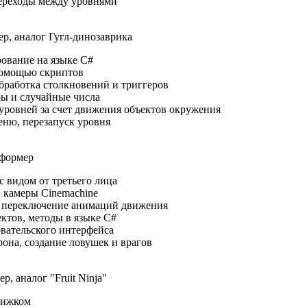
ереходы между уровнями
ер, аналог Гугл-динозаврика
ование на языке C#
помощью скриптов
бработка столкновений и триггеров
ры и случайные числа
уровней за счет движения объектов окружения
еню, перезапуск уровня
тформер
 видом от третьего лица
 камеры Cinemachine
 переключение анимаций движения
ктов, методы в языке C#
вательского интерфейса
она, создание ловушек и врагов
р, аналог "Fruit Ninja"
вижком